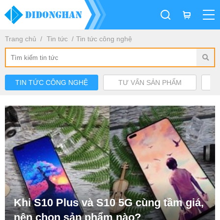
Trang chủ
Tin tức
Tin tức công nghệ
TIN TỨC CÔNG NGHỆ
TƯ VẤN SẢN PHẨM
Khi S10 Plus và S10 5G cùng tầm giá,
nên chọn sản phẩm nào?