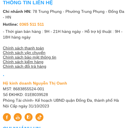
THÔNG TIN LIÊN HỆ
Chi nhánh HN:
78 Trung Phụng - Phường Trung Phụng - Đống Đa
- HN
Hotline:
0365 511 511
- Thời gian bán hàng : 9H - 21H hàng ngày - Hỗ trợ kỹ thuật : 9H -
18H hàng ngày
Chính sách thanh toán
Chính sách vận chuyển
Chính sách bảo mật thông tin
Chính sách kiểm hàng
Chính sách đổi trả hàng
.
Hộ kinh doanh Nguyễn Thị Oanh
MST: 8683855524-001
Số ĐKHKD: 01E8039528
Phòng Tài chính- Kế hoạch UBND quận Đống Đa, thành phố Hà
Nội Cấp ngày 31/10/2023