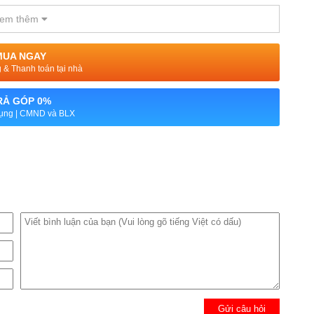
ằm ngang ở chính giữa thay vì nằm dọc như các người tiền
em thêm
t trong màn hình, điều này khiến chiếc máy trông liền lạc và
MUA NGAY
& Thanh toán tại nhà
RẢ GÓP 0%
dụng | CMND và BLX
Gửi câu hỏi