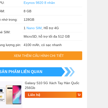
PU:
Exynos 9820 8 nhân
AM:
8 GB
 nhớ trong:
128GB
1
Nano SIM
, Hỗ trợ 4G
hẻ SIM:
MicroSD, hỗ trợ tối đa 512 GB
ng lượng pin:
4100 mAh, có sạc nhanh
XEM THÊM CẤU HÌNH CHI TIẾT
SẢN PHẨM LIÊN QUAN
Galaxy S10 5G Xách Tay Hàn Quốc
256Gb
Liên hệ