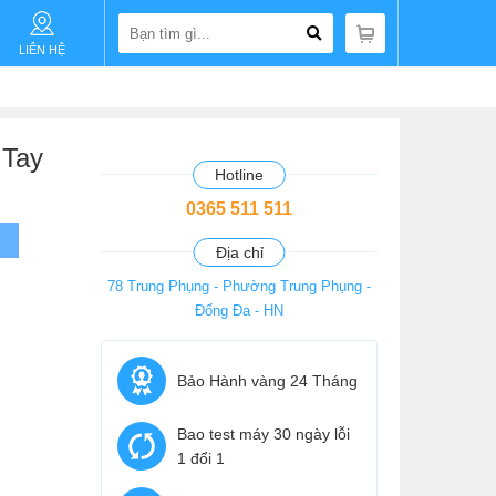
LIÊN HỆ
 Tay
Hotline
0365 511 511
Địa chỉ
78 Trung Phụng - Phường Trung Phụng -
Đống Đa - HN
Bảo Hành vàng 24 Tháng
Bao test máy 30 ngày lỗi
1 đổi 1