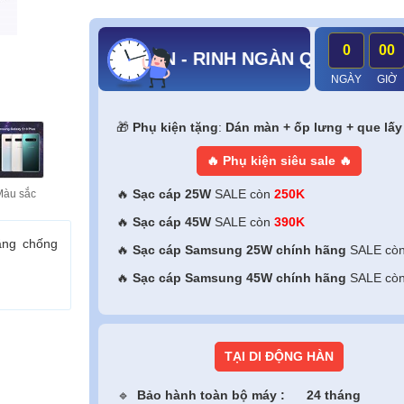
0
00
ÃI KỊCH SÀN - RINH NGÀN QUÀ KHỦNG
NGÀY
GIỜ
🎁
Phụ kiện tặng
:
Dán màn + ốp lưng + que lấy
🔥 Phụ kiện siêu sale 🔥
🔥
Sạc cáp 25W
SALE còn
250K
Màu sắc
🔥
Sạc cáp 45W
SALE còn
390K
ăng chống
🔥
Sạc cáp Samsung 25W chính hãng
SALE cò
🔥
Sạc cáp Samsung 45W
chính hãng
SALE cò
TẠI DI ĐỘNG HÀN
🔹
Bảo hành toàn bộ máy :
24 tháng