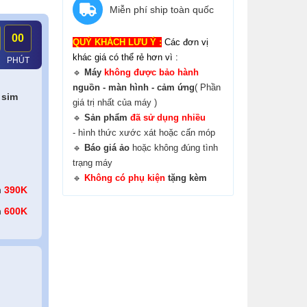
Miễn phí ship toàn quốc
00
QUÝ KHÁCH LƯU Ý :
Các đơn vị
khác giá có thể rẻ hơn vì :
PHÚT
🔹
Máy
không được bảo hành
nguồn - màn hình - cảm ứng
( Phần
 sim
giá trị nhất của máy )
🔹
Sản phẩm
đã sử dụng nhiều
- hình thức xước xát hoặc cấn móp
🔹
B
áo giá ảo
hoặc không đúng tình
trạng máy
🔹
Không có phụ kiện
tặng kèm
n
390K
n
600K