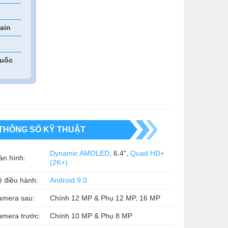
ain
quốc
THÔNG SỐ KỸ THUẬT
Dynamic AMOLED
, 6.4",
Quad HD+
àn hình:
(2K+)
 điều hành:
Android 9.0
amera sau:
Chính 12 MP & Phụ 12 MP, 16 MP
amera trước:
Chính 10 MP & Phụ 8 MP