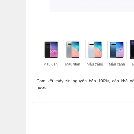
ƯU Đ
Màu đen
Màu titan
Màu trắng
Màu xanh
Cam kết máy zin nguyên bản 100%, còn khả n
nước.