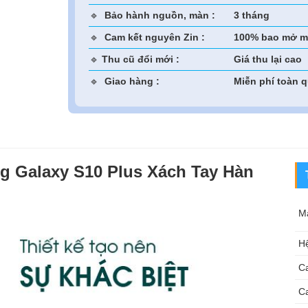
🔹
Bảo hành nguồn, màn :
3 tháng
🔹
Cam kết nguyên Zin :
100% bao mở m
🔹
Thu cũ đổi mới :
Giá thu lại cao
🔹
Giao hàng :
Miễn phí toàn 
g Galaxy S10 Plus Xách Tay Hàn
M
Hệ
C
C