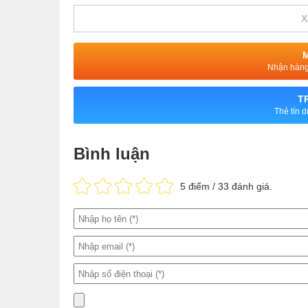
Mặt lưng của máy chỉ chứa cụm camera đươc đặt n
X
nhiệm. Không còn cảm biến vân tay vì nó đã được đặ
cao cấp hơn.
Nhận hàng 
T
Thẻ tín 
Bình luận
5
điểm /
33
đánh giá.