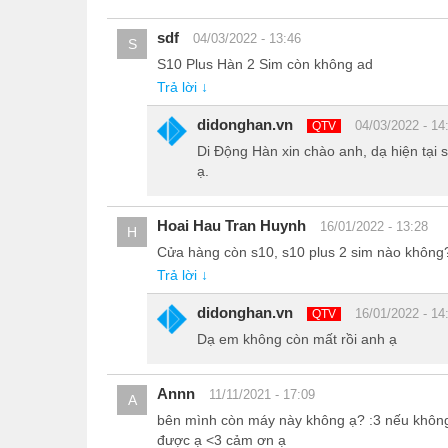
sdf
04/03/2022 - 13:46
S
S10 Plus Hàn 2 Sim còn không ad
Trả lời ↓
didonghan.vn
04/03/2022 - 14
QTV
Di Động Hàn xin chào anh, dạ hiện tạ
ạ.
Cạnh trên bao gồm mic thoại, khe cắm sim. Mic chống
Hoai Hau Tran Huynh
16/01/2022 - 13:28
H
Cửa hàng còn s10, s10 plus 2 sim nào không
Trả lời ↓
didonghan.vn
16/01/2022 - 14
QTV
Dạ em không còn mất rồi anh ạ
Annn
11/11/2021 - 17:09
A
bên mình còn máy này không ạ? :3 nếu không
được ạ <3 cảm ơn ạ