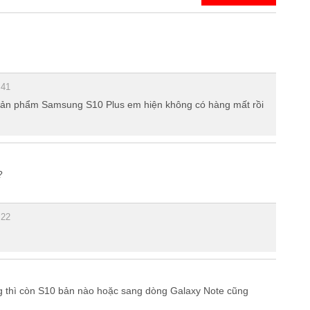
:41
i sản phẩm Samsung S10 Plus em hiện không có hàng mất rồi
 ồn và hai dải ăng-ten.
?
:22
 thì còn S10 bản nào hoặc sang dòng Galaxy Note cũng