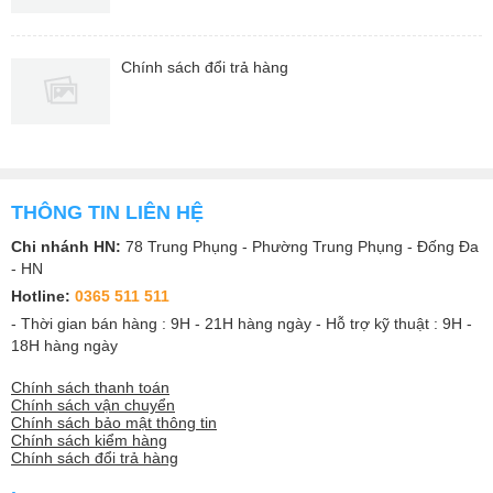
Chính sách đổi trả hàng
THÔNG TIN LIÊN HỆ
Chi nhánh HN:
78 Trung Phụng - Phường Trung Phụng - Đống Đa
- HN
Hotline:
0365 511 511
- Thời gian bán hàng : 9H - 21H hàng ngày - Hỗ trợ kỹ thuật : 9H -
18H hàng ngày
Chính sách thanh toán
Chính sách vận chuyển
Chính sách bảo mật thông tin
Chính sách kiểm hàng
Chính sách đổi trả hàng
.