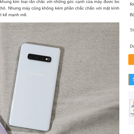
 khung kim loại rắn chắc với những góc cạnh của máy được bo
R
 thô. Nhưng máy cũng không kém phần chắc chắn với mặt kính
ết kế mạnh mẽ.
Bộ
T
Du