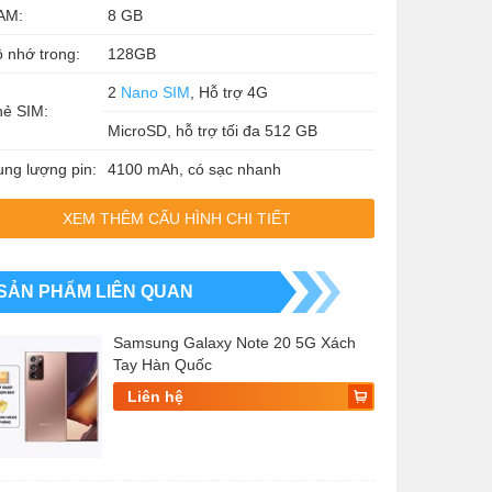
AM:
8 GB
 nhớ trong:
128GB
2
Nano SIM
, Hỗ trợ 4G
hẻ SIM:
MicroSD, hỗ trợ tối đa 512 GB
ng lượng pin:
4100 mAh, có sạc nhanh
XEM THÊM CẤU HÌNH CHI TIẾT
SẢN PHẨM LIÊN QUAN
Samsung Galaxy Note 20 5G Xách
Tay Hàn Quốc
Liên hệ