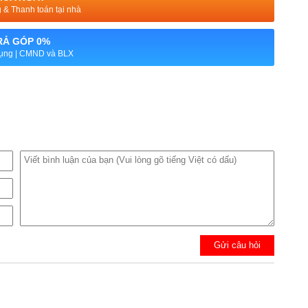
& Thanh toán tại nhà
RẢ GÓP 0%
dụng | CMND và BLX
Gửi câu hỏi