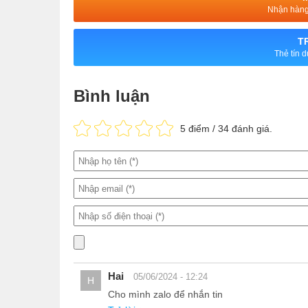
Nhận hàng 
T
Thẻ tín 
Bình luận
5
điểm /
34
đánh giá.
Hai
05/06/2024 - 12:24
H
Cho mình zalo để nhắn tin