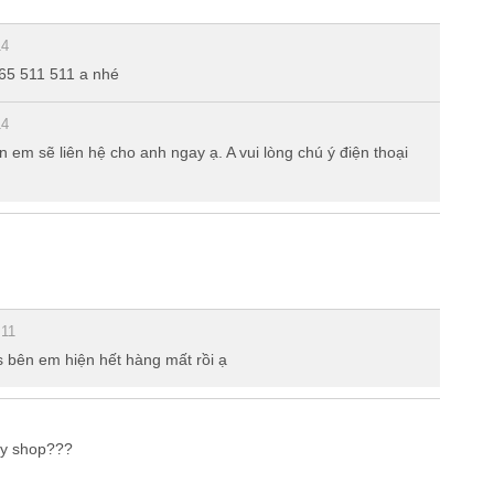
14
365 511 511 a nhé
 ồn và hai dải ăng-ten.
14
 em sẽ liên hệ cho anh ngay ạ. A vui lòng chú ý điện thoại
:11
s bên em hiện hết hàng mất rồi ạ
ậy shop???