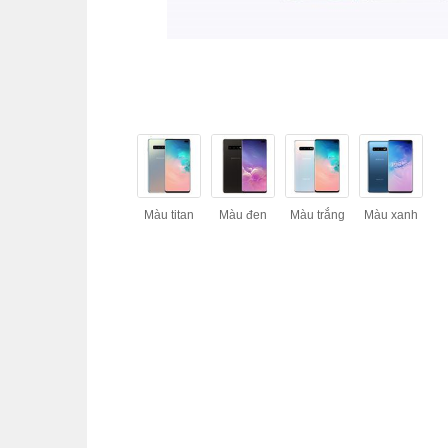
Màu titan
Màu đen
Màu trắng
Màu xanh