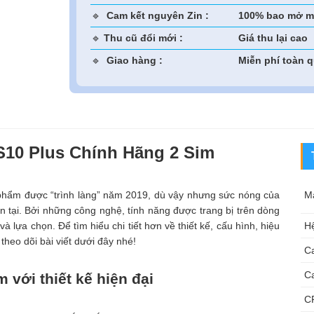
🔹
Cam kết nguyên Zin :
100% bao mở m
🔹
Thu cũ đổi mới :
Giá thu lại cao
🔹
Giao hàng :
Miễn phí toàn 
 S10 Plus Chính Hãng 2 Sim
phẩm được “trình làng” năm 2019, dù vậy nhưng sức nóng của
M
n tại. Bởi những công nghệ, tính năng được trang bị trên dòng
lựa chọn. Để tìm hiểu chi tiết hơn về thiết kế, cấu hình, hiệu
Hệ
heo dõi bài viết dưới đây nhé!
C
C
 với thiết kế hiện đại
C