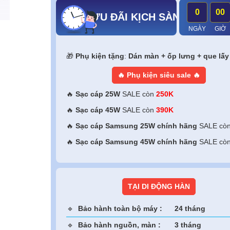
0
00
ƯU ĐÃI KỊCH SÀN - RINH NGÀN Q
NGÀY
GIỜ
🎁
Phụ kiện tặng
:
Dán màn + ốp lưng + que lấy
🔥 Phụ kiện siêu sale 🔥
🔥
Sạc cáp 25W
SALE còn
250K
🔥
Sạc cáp 45W
SALE còn
390K
🔥
Sạc cáp Samsung 25W chính hãng
SALE cò
🔥
Sạc cáp Samsung 45W
chính hãng
SALE cò
TẠI DI ĐỘNG HÀN
🔹
Bảo hành toàn bộ máy :
24 tháng
🔹
Bảo hành nguồn, màn :
3 tháng