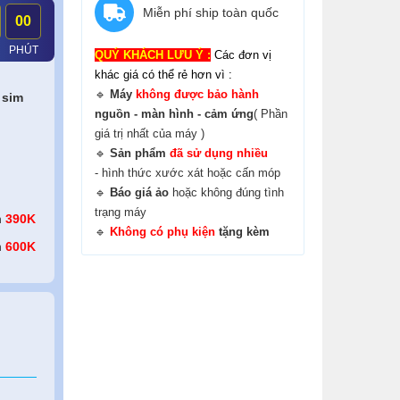
Miễn phí ship toàn quốc
00
UÀ KHỦNG
PHÚT
QUÝ KHÁCH LƯU Ý :
Các đơn vị
khác giá có thể rẻ hơn vì :
🔹
Máy
không được bảo hành
 sim
nguồn - màn hình - cảm ứng
( Phần
giá trị nhất của máy )
🔹
Sản phẩm
đã sử dụng nhiều
- hình thức xước xát hoặc cấn móp
🔹
B
áo giá ảo
hoặc không đúng tình
trạng máy
n
390K
🔹
Không có phụ kiện
tặng kèm
n
600K