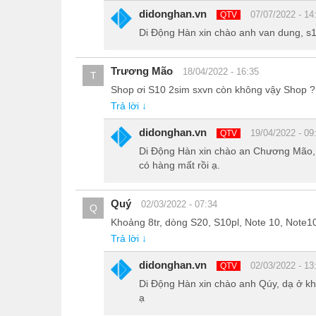
didonghan.vn
07/07/2022 - 14
QTV
Di Động Hàn xin chào anh van dung, s1
Trương Mão
18/04/2022 - 16:35
T
Shop ơi S10 2sim sxvn còn không vậy Shop ?
Trả lời ↓
didonghan.vn
19/04/2022 - 09
QTV
Di Động Hàn xin chào an Chương Mão,
có hàng mất rồi ạ.
Quý
02/03/2022 - 07:34
Cạnh phải là nút nguồn.
Q
Khoảng 8tr, dòng S20, S10pl, Note 10, Note
Trả lời ↓
didonghan.vn
02/03/2022 - 13
QTV
Di Động Hàn xin chào anh Qúy, dạ ở k
ạ