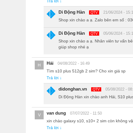
Trả lời ↓
Di Động Hàn
21/06/2024 - 15:
QTV
Shop xin chào a ạ. Zalo bên em số : 0
Cạnh trên bao gồm mic thoại, khe cắm sim. Mic chống
Di Động Hàn
05/06/2024 - 15:
QTV
Shop xin chào a ạ. Nhân viên tư vấn bên
giúp shop nhé ạ
Hải
04/08/2022 - 16:49
H
Tìm s10 plus 512gb 2 sim? Cho xin giá sp
Trả lời ↓
didonghan.vn
05/08/2022 - 08
QTV
Di Động Hàn xin chào anh Hải, S10 plu
van dung
07/07/2022 - 11:50
V
xin chào galaxy s10, s10+ 2 sim còn không v
Trả lời ↓