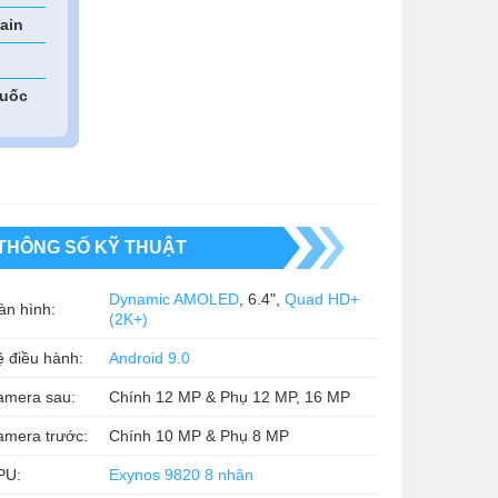
ain
quốc
THÔNG SỐ KỸ THUẬT
Dynamic AMOLED
, 6.4",
Quad HD+
àn hình:
(2K+)
 điều hành:
Android 9.0
amera sau:
Chính 12 MP & Phụ 12 MP, 16 MP
amera trước:
Chính 10 MP & Phụ 8 MP
PU:
Exynos 9820 8 nhân