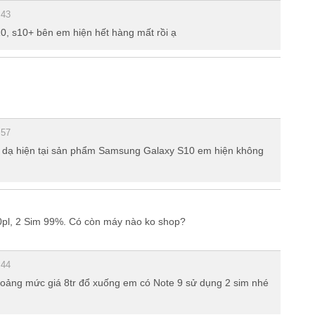
:43
0, s10+ bên em hiện hết hàng mất rồi ạ
:57
 dạ hiện tại sản phẩm Samsung Galaxy S10 em hiện không
10pl, 2 Sim 99%. Có còn máy nào ko shop?
:44
hoảng mức giá 8tr đổ xuống em có Note 9 sử dụng 2 sim nhé