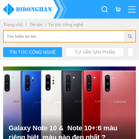
Trang chủ
Tin tức
Tin tức công nghệ
TIN TỨC CÔNG NGHỆ
TƯ VẤN SẢN PHẨM
Galaxy Note 10 & Note 10+:6 màu
riêng biệt, màu nào đẹp nhất ?