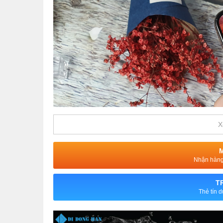
X
Nhận hàng 
T
Thẻ tín 