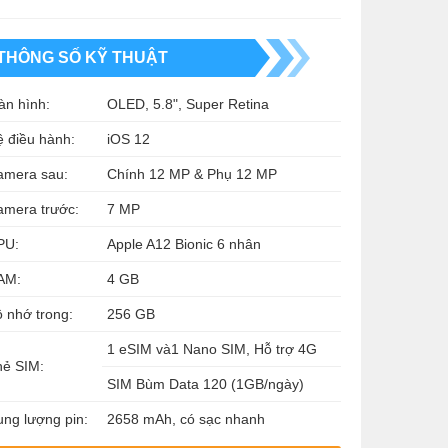
THÔNG SỐ KỸ THUẬT
àn hình:
OLED, 5.8", Super Retina
 điều hành:
iOS 12
amera sau:
Chính 12 MP & Phụ 12 MP
amera trước:
7 MP
PU:
Apple A12 Bionic 6 nhân
AM:
4 GB
 nhớ trong:
256 GB
1 eSIM và1 Nano SIM, Hỗ trợ 4G
hẻ SIM:
SIM Bùm Data 120 (1GB/ngày)
ng lượng pin:
2658 mAh, có sạc nhanh