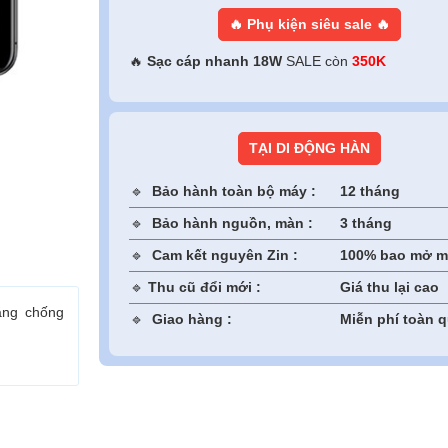
🔥 Phụ kiện siêu sale 🔥
🔥
Sạc cáp nhanh 18W
SALE còn
350K
TẠI DI ĐỘNG HÀN
🔹
Bảo hành toàn bộ máy :
12 tháng
🔹
Bảo hành nguồn, màn :
3 tháng
🔹
Cam kết nguyên Zin :
100% bao mở m
🔹
Thu cũ đổi mới :
Giá thu lại cao
ăng chống
🔹
Giao hàng :
Miễn phí toàn 