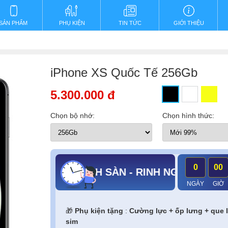
SẢN PHẨM
PHỤ KIỆN
TIN TỨC
GIỚI THIỆU
iPhone XS Quốc Tế 256Gb
5.300.000 đ
Chọn bộ nhớ:
Chọn hình thức:
0
00
ƯU ĐÃI KỊCH SÀN - RINH NGÀN QUÀ KHỦNG
NGÀY
GIỜ
🎁
Phụ kiện tặng
:
Cường lực + ốp lưng + que 
sim