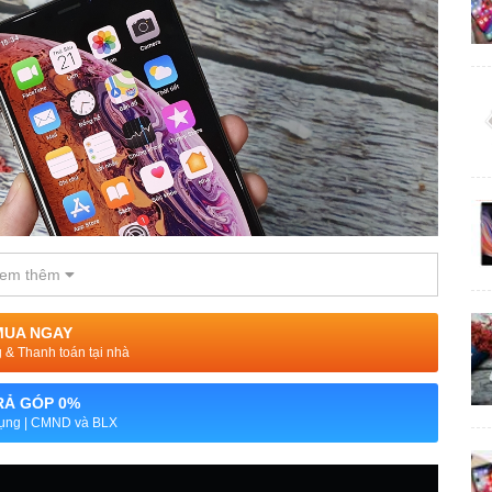
em thêm
MUA NGAY
& Thanh toán tại nhà
RẢ GÓP 0%
dụng | CMND và BLX