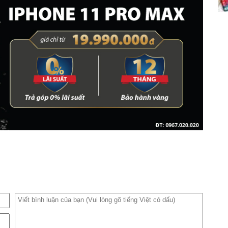
S đó chính là màu sắc. Nếu iPhone X chỉ có hai màu là xám
e XS có thể lựa chọn một trong 3 màu: vàng, bạc và xám không
 dạng hơn so với iPhone X khi nó có đến ba phiên bản: 64GB,
thoại đầu tiên trên thế giới có phiên bản bộ nhớ trong khủng
nên lựa chọn iPhone XS 256GB quốc tế