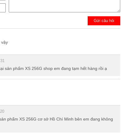
Gửi câu hỏi
 vậy
:31
 tại sản phẩm XS 256G shop em đang tạm hết hàng rồi ạ
:20
ại sản phẩm XS 256G cơ sở Hồ Chí Minh bên em đang không
hư không có sự thua kém so với iphone X hay thậm chí iPhone
ho dòng điện thoại này dễ dàng chinh phục được mọi đối tượng