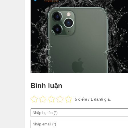
Sự khác biệt đáng để nhắc đến giữa iPhone X và X
không gian và bạc thì người dùng khi lựa chọn iPhon
gian.
Thứ ba, phiên bản bộ nhớ của iPhone XS có phần đa
256GB VÀ 512GB. Có thể nói iphone XS là dòng điện 
như vậy.
Vì sao nên mua iPhone XS? Có 
không?
Bình luận
5
điểm /
1
đánh giá.