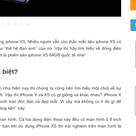
dòng iphone XS. Nhiều người vẫn còn thắc mắc liệu iphone XS có
hư “thế hệ đàn anh” của nó. Vậy thì hãy tìm hiểu về dòng điện
ệt là phiên bản iphone XS 64GB quốc tế nhé!
 biệt?
n như hiện nay thì chúng ta cũng nên tìm hiểu một chút về sự
X. Vậy thì iPhone X và XS có gì giống và khác nhau? iPhone X
hình tràn độc đáo và đẹp mắt. Vì vậy mà không có lí do gì để
áng tiền” này.
màn hình. Cả hai dòng điện thoại này đều có màn hình 5.8 inch
 bản khi sử dụng iPhone XS thì trải nghiệm trên màn hình là