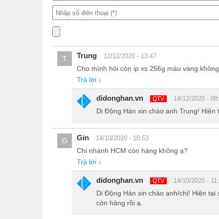
Trung
12/12/2020 - 13:47
T
Cho mình hỏi còn ip xs 256g màu vàng không
Trả lời ↓
didonghan.vn
14/12/2020 - 08
QTV
Di Động Hàn xin chào anh Trung! Hiện
Gin
14/10/2020 - 10:53
G
Chi nhánh HCM còn hàng không ạ?
Trả lời ↓
didonghan.vn
14/10/2020 - 11
QTV
Di Động Hàn xin chào anh/chị! Hiện t
Nếu xét về tất cả các yếu tố thì iPhone XS dường n
còn hàng rồi ạ.
XS Max. Điều này kết hợp với giá cả hợp lý khiến c