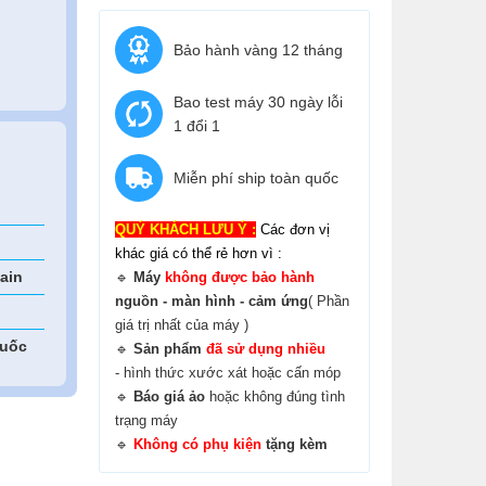
Bảo hành vàng 12 tháng
Bao test máy 30 ngày lỗi
1 đổi 1
Miễn phí ship toàn quốc
QUÝ KHÁCH LƯU Ý :
Các đơn vị
khác giá có thể rẻ hơn vì :
ain
🔹
Máy
không được bảo hành
nguồn - màn hình - cảm ứng
( Phần
giá trị nhất của máy )
quốc
🔹
Sản phẩm
đã sử dụng nhiều
- hình thức xước xát hoặc cấn móp
🔹
B
áo giá ảo
hoặc không đúng tình
trạng máy
🔹
Không có phụ kiện
tặng kèm