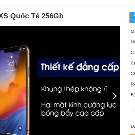
 XS Quốc Tế 256Gb
M
Hệ
C
C
C
R
Bộ
T
Du