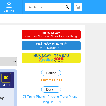
LIÊN HỆ
MUA NGAY
Giao Tận Nơi Hoặc Nhận Tại Cửa Hàng
TRẢ GÓP QUA THẺ
Visa, Master, JCB
MUA NGAY - TRẢ SAU
Hotline
00
0365 511 511
PHÚT
Địa chỉ
78 Trung Phụng - Phường Trung Phụng -
lấy
Đống Đa - HN