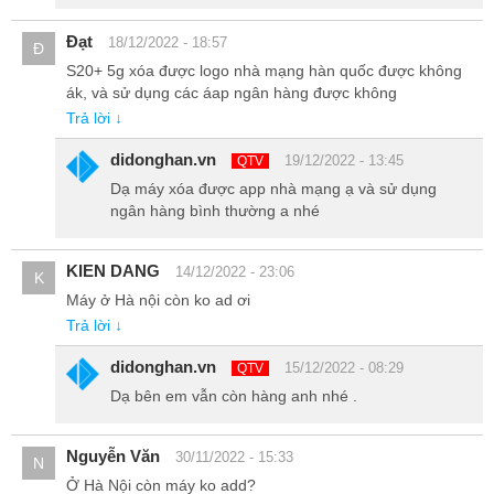
Đạt
18/12/2022 - 18:57
Đ
S20+ 5g xóa được logo nhà mạng hàn quốc được không
ák, và sử dụng các áap ngân hàng được không
Trả lời ↓
didonghan.vn
19/12/2022 - 13:45
QTV
Dạ máy xóa được app nhà mạng ạ và sử dụng
ngân hàng bình thường a nhé
Ngoài ra, cảm biến haptic không chỉ được kích hoạt khi gõ phím,
vuốt mà còn rung lên khi chúng ta bấm nút chụp, từ đó giúp chiếc
máy “sống” hơn, tạo cảm hứng sử dụng hơn và cũng có hồn hơn.
KIEN DANG
14/12/2022 - 23:06
K
Máy ở Hà nội còn ko ad ơi
Trả lời ↓
didonghan.vn
15/12/2022 - 08:29
QTV
Dạ bên em vẫn còn hàng anh nhé .
Nguyễn Văn
30/11/2022 - 15:33
N
Ở Hà Nội còn máy ko add?