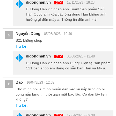
didonghan.vn
12/11/2023 - 18:28
QTV
Di Động Hàn xin chào anh Tuan! Sản phẩm S20
Hàn Quốc anh xóa các ứng dụng Hàn không ảnh
hưởng gì đến máy ạ. Thông tin đến anh <3
Nguyễn Dũng
05/08/2023 - 19:49
N
S21 không shop
Cạnh dưới của S20 Plus 5G Hàn chỉ có loa thoại và và cổng sạc
Trả lời ↓
USB-Type C, năm nay jack tai nghe 3.5mm đã chính thức bị
Samsung loại bỏ trên dòng Galaxy S.
didonghan.vn
06/08/2023 - 12:48
QTV
Di Động Hàn xin chào anh Dũng! Hiện tại sản phẩm
S21 bên shop em đang có sẵn bản Hàn và Mỹ ạ.
Bảo
16/04/2023 - 12:32
B
Cho mình hỏi là mình muốn dán keo lại nắp lưng do bị
bong nắp lưng thì thời gian mất bao lâu. Có dán lấy liền
không?
Trả lời ↓
didonghan.vn
17/04/2023 - 09:38
QTV