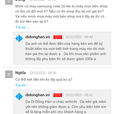
D
Mình có máy samsung note 10 lite bị chảy mực bên shop
có thu cũ đổi mới k? Nếu có thì shop thu lại với giá bn?
Và nếu mình mua máy mới bên shop mà k lấy pk thì có
đc trừ tiền vào sp k?
Trả lời ↓
didonghan.vn
15/11/2022 - 08:49
QTV
Dạ anh có thể đem đến cửa hàng bên em để kỹ
thuật kiểm tra mới biết tình trạng máy ntn thì mới
báo giá thu lại được ạ . Dạ khi mua sản phẩm anh
không lấy phụ kiện thì sẽ được giảm 100k ạ
Dung lượng bộ nhớ trong 128GB và hỗ trọ thẻ nhớ ngoài lên tới
Nghĩa
12/11/2022 - 09:36
1TB giúp bạn tải game, phim ảnh, những bản nhạc mà bạn yêu
N
thích mà không lo đầy bộ nhớ.
Có thể bớt tiền khi ko lấy quà ko ạ?
Trả lời ↓
Máy được cài đặt sẵn hệ điều hành Android 10 tùy biến trên giao
diện OneUI 2.0 đẹp mắt, dễ dàng với các thao tác, nâng cao trải
didonghan.vn
15/11/2022 - 08:42
QTV
nghiệm sử dụng của người dùng.
Dạ Di Động Hàn xi chào anh/chị . Dạ bên giá niêm
yết nên không giảm được ạ .Còn phụ kiện bên em
sẽ là tặng miễn phí cho khách hàng ạ