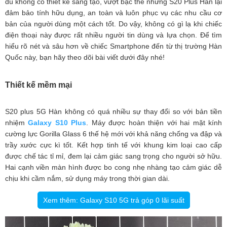
dù không có thiết kế sáng tạo, vượt bậc thế nhưng S20 Plus Hàn lại
đảm bảo tính hữu dụng, an toàn và luôn phục vụ các nhu cầu cơ
bản của người dùng một cách tốt. Do vậy, không có gì lạ khi chiếc
điện thoại này được rất nhiều người tin dùng và lựa chọn. Để tìm
hiểu rõ nét và sâu hơn về chiếc Smartphone đến từ thị trường Hàn
Quốc này, bạn hãy theo dõi bài viết dưới đây nhé!
Thiết kế mềm mại
S20 plus 5G Hàn không có quá nhiều sự thay đổi so với bản tiền
nhiệm
Galaxy S10 Plus
. Máy được hoàn thiện với hai mặt kính
cường lực Gorilla Glass 6 thế hệ mới với khả năng chống va đập và
trầy xước cực kì tốt. Kết hợp tinh tế với khung kim loại cao cấp
được chế tác tỉ mỉ, đem lại cảm giác sang trọng cho người sở hữu.
Hai cạnh viền màn hình được bo cong nhẹ nhàng tạo cảm giác dễ
chịu khi cầm nắm, sử dụng máy trong thời gian dài.
Xem thêm: Galaxy S10 5G trả góp 0 lãi suất