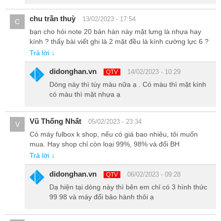
chu trần thuỳ
13/02/2023 - 17:54
C
Cụm camera- Máy ảnh chuyên nghiệp trong lòng bàn
bạn cho hỏi note 20 bản hàn này mặt lưng là nhựa hay
tay
kính ? thấy bài viết ghi là 2 mặt đều là kính cường lực 6 ?
Trả lời ↓
Samsung S20 plus Hàn Quốc được trang bị 4 camera gồm: 1
didonghan.vn
14/02/2023 - 10:29
QTV
camera tele 64MP, một camera góc rộng, một camera góc siêu
Dòng này thì tùy màu nữa ạ . Có màu thì mặt kính
rộng 12MP và một camera cảm biến ToF đo chiều sâu hỗ trợ việc
có màu thì mặt nhựa ạ
chụp ảnh xóa phông.
Vũ Thống Nhất
05/02/2023 - 23:34
V
Có máy fulbox k shop, nếu có giá bao nhiêu, tôi muốn
mua. Hay shop chỉ còn loại 99%, 98% và đổi BH
Trả lời ↓
didonghan.vn
06/02/2023 - 09:28
QTV
Dạ hiện tại dòng này thì bên em chỉ có 3 hình thức
99 98 và máy đổi bảo hành thôi ạ