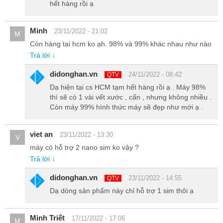
hết hàng rồi ạ
Minh
23/11/2022 - 21:02
M
Còn hàng tại hcm ko ạh. 98% và 99% khác nhau như nào
Trả lời ↓
Galaxy S20 Plus Xách Tay Hàn Quốc - Hiệu năng mạnh
didonghan.vn
mẽ, cân mọi game
24/11/2022 - 08:42
QTV
Dạ hiện tại cs HCM tạm hết hàng rồi ạ . Máy 98%
thì sẽ có 1 vài vết xước , cấn , nhưng không nhiều .
S20 plus xách tay được trang bị con chip
Snapdragon 865
thiết kế
Còn máy 99% hình thức máy sẽ đẹp như mới ạ .
trên tiến trình 7nm đem lại sức mạnh xử lí vượt trội.
viet an
23/11/2022 - 13:30
V
máy có hỗ trợ 2 nano sim ko vậy ?
Trả lời ↓
didonghan.vn
23/11/2022 - 14:55
QTV
Dạ dòng sản phẩm này chỉ hỗ trợ 1 sim thôi ạ
Minh Triết
17/11/2022 - 17:06
M