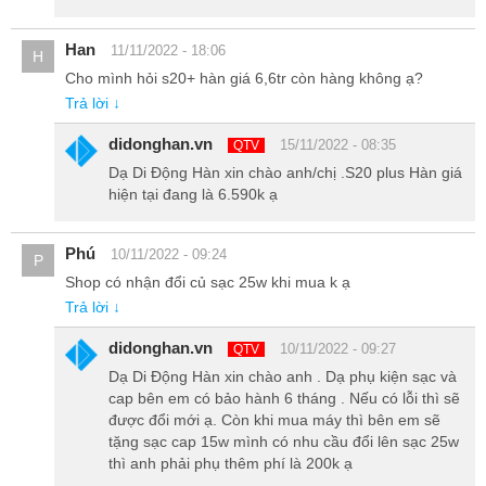
Han
11/11/2022 - 18:06
H
Cho mình hỏi s20+ hàn giá 6,6tr còn hàng không ạ?
Trả lời ↓
didonghan.vn
15/11/2022 - 08:35
QTV
Dạ Di Động Hàn xin chào anh/chị .S20 plus Hàn giá
hiện tại đang là 6.590k ạ
Phú
10/11/2022 - 09:24
P
Shop có nhận đổi củ sạc 25w khi mua k ạ
Trả lời ↓
didonghan.vn
10/11/2022 - 09:27
QTV
Dung lượng Pin lớn đến 4500mAh
Dạ Di Động Hàn xin chào anh . Dạ phụ kiện sạc và
cap bên em có bảo hành 6 tháng . Nếu có lỗi thì sẽ
Chiếc Samsung S20 plus Hàn Quốc được trang bị viên pin khủng
được đổi mới ạ. Còn khi mua máy thì bên em sẽ
tặng sạc cap 15w mình có nhu cầu đổi lên sạc 25w
với dung lượng 4500mAh hỗ trợ bạn cả ngày dài chỉ với 1 lần sạc.
thì anh phải phụ thêm phí là 200k ạ
Hơn nữa, máy còn hỗ trợ sạc nhanh 25W cho thời gian sạc Pin ấn