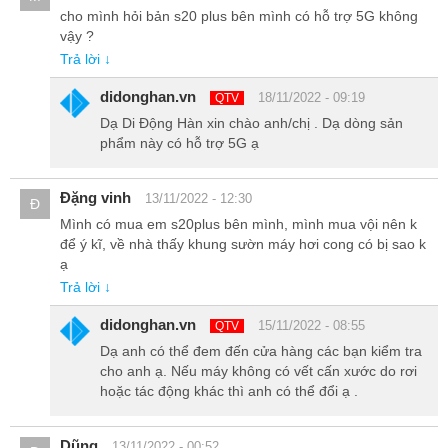
cho mình hỏi bản s20 plus bên mình có hỗ trợ 5G không
vậy ?
Trả lời ↓
didonghan.vn
18/11/2022 - 09:19
QTV
Dạ Di Động Hàn xin chào anh/chị . Dạ dòng sản
phẩm này có hỗ trợ 5G ạ
Kết hợp với đó là 8GB RAM cho khả năng chạy đa nhiệm mượt mà.
Với màn hình của chiếc Smartphone 5G Hàn này có tốc độ làm
tươi 120Hz sẽ càng làm mọi chuyển động từ trong game đến
Đặng vinh
13/11/2022 - 12:30
Đ
chuyển tác vụ trở nên mượt mà hơn.
Mình có mua em s20plus bên mình, mình mua vội nên k
để ý kĩ, về nhà thấy khung sườn máy hơi cong có bị sao k
S20 Plus Hàn chỉ sử dụng được 1 Sim nano, đây có thể xem là
ạ
điểm hạn chế của S20+ Hàn bởi hầu hết người dùng tại thị trường
Trả lời ↓
Việt Nam đều có nhu cầu sử dụng 2 sim. Tuy nhiên, nếu bạn không
quan tâm đến vấn đề này thì S20 plus xách tay vẫn có thể đáp ứng
didonghan.vn
15/11/2022 - 08:55
QTV
mọi nhu cầu sử dụng của bạn.
Dạ anh có thể đem đến cửa hàng các bạn kiểm tra
cho anh ạ. Nếu máy không có vết cấn xước do rơi
hoặc tác động khác thì anh có thể đổi ạ .
Dũng
13/11/2022 - 00:52