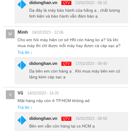
didonghan.vn
23/02/2023 - 08:15
QTV
Dạ đây là máy bảo hành của hãng ạ , chất lượng
linh kiện và bảo hành vẫn đảm bảo ạ
Minh
16/02/2023 - 12:06
M
Cho em hỏi máy hiện cơ sở HN còn hàng ko ạ? Và khi
mua máy thì chỉ được mỗi máy hay được cả cáp sạc ạ?
Trả lời ↓
didonghan.vn
17/02/2023 - 09:40
QTV
Dạ bên em còn hàng ạ . Khi mua máy bên em có
tặng kèm cáp sạc ạ
Vũ
14/02/2023 - 14:25
V
Mặt hàng này còn ở TP.HCM không ad
Nhược điểm của chiếc màn hình này là sẽ tốn pin hơn màn hình
Trả lời ↓
bình thường. Thời lượng on screen sẽ ít hơn màn hình 60Hz thông
thường khoảng 1 đến 2 tiếng. Tuy nhiên, S20 plus 5G Hàn có hỗ
didonghan.vn
15/02/2023 - 08:50
QTV
trợ sạc nhanh 25W thì mọi vấn đề về thời lượng sử dụng máy sẽ
Bên em vẫn còn hàng tại cs HCM ạ
được giải quyết dễ dàng hơn.