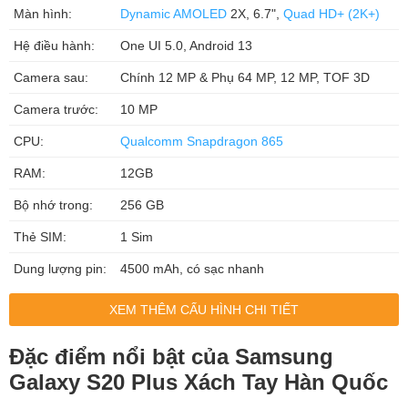
Màn hình:
Dynamic AMOLED
2X, 6.7",
Quad HD+ (2K+)
Hệ điều hành:
One UI 5.0, Android 13
Camera sau:
Chính 12 MP & Phụ 64 MP, 12 MP, TOF 3D
Camera trước:
10 MP
CPU:
Qualcomm Snapdragon 865
RAM:
12GB
Bộ nhớ trong:
256 GB
Thẻ SIM:
1 Sim
Dung lượng pin:
4500 mAh, có sạc nhanh
XEM THÊM CẤU HÌNH CHI TIẾT
Đặc điểm nổi bật của Samsung
Galaxy S20 Plus Xách Tay Hàn Quốc