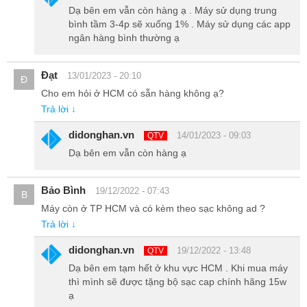
Dạ bên em vẫn còn hàng ạ . Máy sử dụng trung
bình tầm 3-4p sẽ xuống 1% . Máy sử dụng các app
ngân hàng bình thường ạ
Với ống kinh 64MP việc giữ lại độ chi tiết tối đa và màu sắc của bức
ảnh không thể làm khó được S20 Plus Hàn. Camera của máy còn
Đạt
13/01/2023 - 20:10
Đ
hỗ trợ chụp ảnh không kém gì các máy ảnh chuyên nghiệp với khả
Cho em hỏi ở HCM có sẵn hàng không ạ?
năng chỉnh ISO, tốc độ màn chập, lấy nét bằng tay,…sẽ hỗ tối đa
Trả lời ↓
việc chụp ảnh của người dùng.
didonghan.vn
14/01/2023 - 09:03
QTV
Với chế độ Single Take, trong đó chỉ với 1 nút bấm và đâu đó 10
Dạ bên em vẫn còn hàng ạ
giây, chúng ta sẽ có 14 hình ảnh hoặc video với các chế độ xóa
phông, áp màu hay video loop, tua nhanh,… có thể nhanh chóng
dùng để up Facebook, Instagram hay Tiktok khá tiện.
Bảo Bình
19/12/2022 - 07:43
B
Máy còn ở TP HCM và có kèm theo sạc không ad ?
Trả lời ↓
didonghan.vn
19/12/2022 - 13:48
QTV
Dạ bên em tạm hết ở khu vực HCM . Khi mua máy
thì mình sẽ được tặng bộ sạc cap chính hãng 15w
ạ