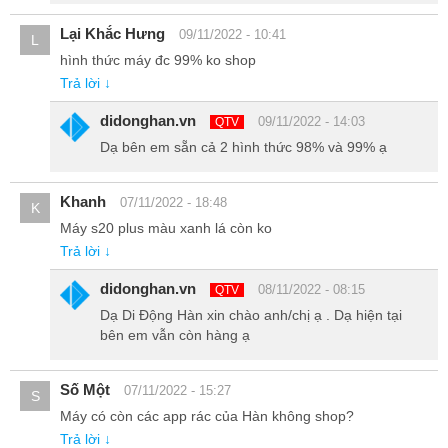
tượng.
Lại Khắc Hưng
09/11/2022 - 10:41
L
S20 Plus Hàn còn hỗ trợ sạc ngược không dây PowerShare, tức là
hình thức máy đc 99% ko shop
máy có khả năng sạc cho các thiết bị có hỗ trợ sạc không dây.
Trả lời ↓
didonghan.vn
09/11/2022 - 14:03
QTV
Dạ bên em sẵn cả 2 hình thức 98% và 99% ạ
Khanh
07/11/2022 - 18:48
K
Máy s20 plus màu xanh lá còn ko
Trả lời ↓
didonghan.vn
08/11/2022 - 08:15
QTV
Dạ Di Động Hàn xin chào anh/chị ạ . Dạ hiện tại
bên em vẫn còn hàng ạ
Số Một
07/11/2022 - 15:27
S
Máy có còn các app rác của Hàn không shop?
Chiếc Smartphone đến từ thị trường Hàn này còn được trang bị
Trả lời ↓