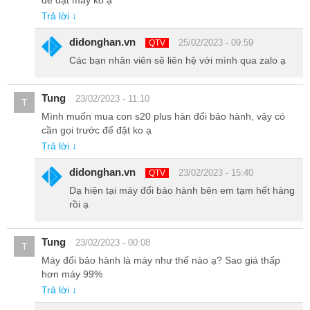
để đặt máy ko ạ
Trả lời ↓
didonghan.vn
25/02/2023 - 09:59
QTV
Các bạn nhân viên sẽ liên hệ với mình qua zalo ạ
Tung
23/02/2023 - 11:10
T
Mình muốn mua con s20 plus hàn đổi bảo hành, vậy có
cần gọi trước để đặt ko ạ
Trả lời ↓
didonghan.vn
23/02/2023 - 15:40
QTV
Dạ hiện tại máy đổi bảo hành bên em tạm hết hàng
rồi ạ
Điểm nổi bật về màn hình của S20 plus xách tay Hàn Quốc là công
nghệ màn hình với tốc độ làm tươi 120Hz. Với tốc độ làm tươi
120HZ, trong một giây sẽ có 120 hình ảnh được bắn lên màn hình,
Tung
23/02/2023 - 00:08
T
từ đó “khoảng hở” khi không có hình sẽ ít lại, do vậy cái mà chúng
Máy đổi bảo hành là máy như thế nào ạ? Sao giá thấp
ta hìn thấy sẽ mượt mà hơn rất nhiều. Từ việc lướt giao diện cơ
hơn máy 99%
bản của máy, lướt facebook, lướt web,… cho đến xem phim, chơi
Trả lời ↓
game thì đều diễn ra một cách mượt mà vô cùng.