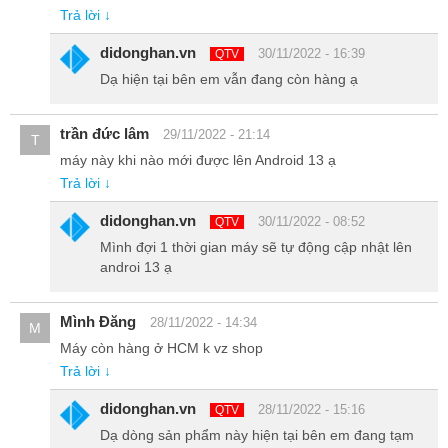
Trả lời ↓
didonghan.vn
30/11/2022 - 16:39
QTV
Dạ hiện tại bên em vẫn đang còn hàng ạ
trần đức lâm
29/11/2022 - 21:14
T
máy này khi nào mới được lên Android 13 ạ
Camera trước 10MP sẽ đem lại cho bạn những bức ảnh sefie đẹp
Trả lời ↓
và ưng ý, sẵn sàng để bạn chia sẻ lên mạng xã hội.
didonghan.vn
30/11/2022 - 08:52
QTV
Mình đợi 1 thời gian máy sẽ tự động cập nhật lên
androi 13 ạ
Mình Đăng
28/11/2022 - 14:34
M
Máy còn hàng ở HCM k vz shop
Trả lời ↓
didonghan.vn
28/11/2022 - 15:16
QTV
Dạ dòng sản phẩm này hiện tại bên em đang tạm