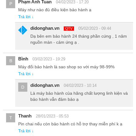
Phạm Anh Tuan
04/02/2023 - 17:20
P
Máy như nào đủ điều kiện bảo hành ạ
Trả lời ↓
didonghan.vn
05/02/2023 - 09:44
QTV
Dạ bên em bảo hành 24 tháng phần cứng , 1 năm
Cụm camera của S20 Plus Hàn được thiết kế hơi lồi lên so với mặt
nguồn màn - cảm ứng ạ .
lưng và được trang bị thêm nhiều tính năng hỗ trợ việc chụp ảnh và
quay phim như quay video 8K, Space Zoom, Single Take,…
Bình
03/02/2023 - 19:29
B
Máy đổi bảo hành là sao shop so với máy 98-99%
Trả lời ↓
didonghan.vn
04/02/2023 - 10:14
D
Là máy bảo hành của hãng chất lượng linh kiện và
bảo hành vẫn đảm bảo ạ
Thanh
28/01/2023 - 05:53
T
Pin chai nếu còn bảo hành có hỗ trợ thay miễn phí k ạ
Trả lời ↓