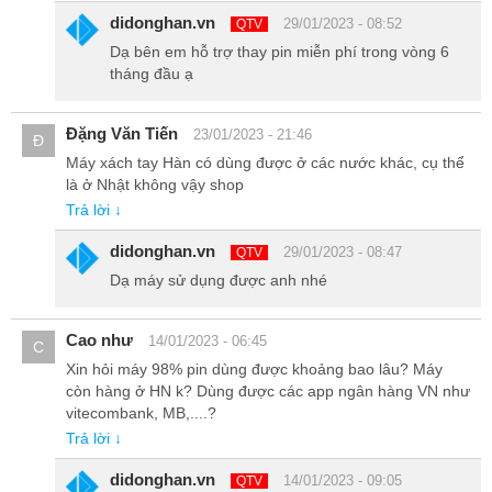
didonghan.vn
29/01/2023 - 08:52
QTV
Dạ bên em hỗ trợ thay pin miễn phí trong vòng 6
tháng đầu ạ
Đây là lần đầu tiên Samsung trang bị tính năng quay phim chuẩn
điện ảnh 8K trên chiếc Smartphone của mình. Mang đến khả năng
Đặng Văn Tiến
23/01/2023 - 21:46
Đ
quay video ấn tượng, giữ được độ sắc nét tối đa ngay cả khi trình
Máy xách tay Hàn có dùng được ở các nước khác, cụ thể
phát trên các màn hình lớn.
là ở Nhật không vậy shop
Trả lời ↓
didonghan.vn
29/01/2023 - 08:47
QTV
Dạ máy sử dụng được anh nhé
Cao như
14/01/2023 - 06:45
C
Xin hỏi máy 98% pin dùng được khoảng bao lâu? Máy
còn hàng ở HN k? Dùng được các app ngân hàng VN như
vitecombank, MB,....?
Trả lời ↓
didonghan.vn
14/01/2023 - 09:05
QTV