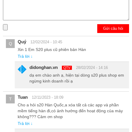
Gửi câu hỏi
Quý
12/02/2024 - 10:45
Q
Xin 1 Em S20 plus cũ phiên bản Hàn
Trả lời ↓
didonghan.vn
28/02/2024 - 14:16
QTV
Cạnh trên gồm khay sim và loa thoại.
dạ em chào anh ạ, hiện tại dòng s20 plus shop em
ngừng kinh doanh rồi ạ
Tuan
12/11/2023 - 18:09
T
Cho a hỏi s20 Hàn Quốc,a xóa tất cả các app và phần
mềm tiếng hàn đi,có ảnh hưởng đến hoạt động của máy
không??? Cảm ơn shop
Trả lời ↓