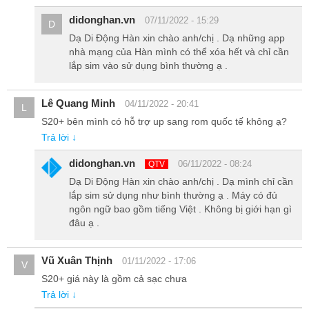
cảm biến vân tay siêu âm trong màn hình với tốc độ nhanh và
didonghan.vn
07/11/2022 - 15:29
chính xác, kể cả khi ngón tay bạn bị ẩm, đây có lẽ là tin vui cho các
D
bạn hay bị ra mồ hôi tay. Ngoài ra mở khóa bằng khuôn mặt cũng
Dạ Di Động Hàn xin chào anh/chị . Dạ những app
nhà mạng của Hàn mình có thể xóa hết và chỉ cần
có tốc độ mở khóa nhanh không kém.
lắp sim vào sử dụng bình thường ạ .
Lê Quang Minh
04/11/2022 - 20:41
L
S20+ bên mình có hỗ trợ up sang rom quốc tế không ạ?
Trả lời ↓
didonghan.vn
06/11/2022 - 08:24
QTV
Dạ Di Động Hàn xin chào anh/chị . Dạ mình chỉ cần
lắp sim sử dụng như bình thường ạ . Máy có đủ
ngôn ngữ bao gồm tiếng Việt . Không bị giới hạn gì
đâu ạ .
Vũ Xuân Thịnh
01/11/2022 - 17:06
V
S20+ giá này là gồm cả sạc chưa
Trả lời ↓