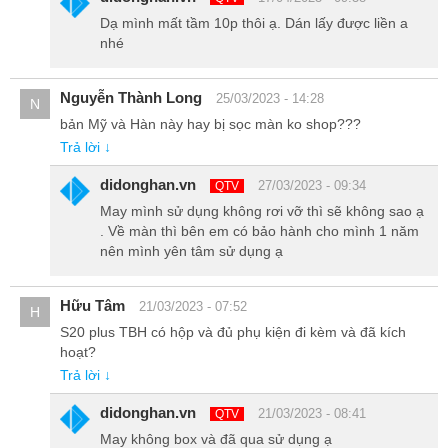
Dạ mình mất tầm 10p thôi ạ. Dán lấy được liền a
nhé
Nguyễn Thành Long
25/03/2023 - 14:28
N
bản Mỹ và Hàn này hay bị sọc màn ko shop???
Trả lời ↓
Galaxy S20 Plus Xách Tay Hàn Quốc - Màn hình tràn
viền, trải nghiệm siêu mượt 120Hz
didonghan.vn
27/03/2023 - 09:34
QTV
May mình sử dụng không rơi vỡ thì sẽ không sao ạ
So với Samsung Galaxy S20 Ultra 5G xách tay Hàn Quốc thì màn
. Về màn thì bên em có bảo hành cho mình 1 năm
hình của Samsung S20 plus Hàn Quốc bé hơn với kích thước 6.7
nên mình yên tâm sử dụng ạ
inch độ phân giải 2K (1440 x 3200 Pixels) sử dụng tấm nền
Dynamic AMOLED 2X với khả năng hiển thị màu sắc sắc nét, độ chi
Hữu Tâm
21/03/2023 - 07:52
H
tiết cao và sống động.
S20 plus TBH có hộp và đủ phụ kiện đi kèm và đã kích
hoạt?
Xem thêm: Samsung Galaxy S20 Ultra xách tay Hàn Quốc giá
Trả lời ↓
rẻ, trả góp 0% lãi suất
didonghan.vn
21/03/2023 - 08:41
QTV
May không box và đã qua sử dụng ạ