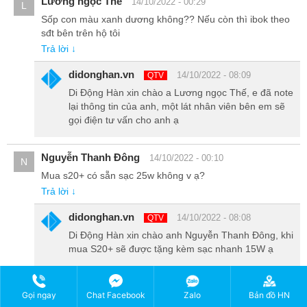
Lương ngọc Thế
14/10/2022 - 00:29
L
Sốp con màu xanh dương không?? Nếu còn thì ibok theo
sđt bên trên hộ tôi
Trả lời ↓
didonghan.vn
14/10/2022 - 08:09
QTV
Di Động Hàn xin chào a Lương ngọc Thế, e đã note
lại thông tin của anh, một lát nhân viên bên em sẽ
gọi điện tư vấn cho anh ạ
Nguyễn Thanh Đông
14/10/2022 - 00:10
N
Mua s20+ có sẵn sạc 25w không v ạ?
Trả lời ↓
didonghan.vn
14/10/2022 - 08:08
QTV
Di Động Hàn xin chào anh Nguyễn Thanh Đông, khi
mua S20+ sẽ được tặng kèm sạc nhanh 15W ạ
Dao thanh liem
11/10/2022 - 05:40
D
Gọi ngay
Chat Facebook
Zalo
Bản đồ HN
Máy đẹp. Nhìn mới như 100%. Thử mọi tác vụ rất mượt.