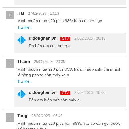
Hải
27/02/2023 - 10:13
H
Mình muốn mua s20 plus 98% hàn còn ko bạn
Trả lời ↓
didonghan.vn
27/02/2023 - 16:19
QTV
Dạ bên em còn hàng ạ
Thanh
25/02/2023 - 20:35
T
Mình muốn mua s20 plus 99% hàn, màu xanh, chi nhánh
lê hồng phong còn máy ko ạ
Trả lời ↓
Ngoài việc hiển thị sắc nét, màu sắc sống động thì tấm nền trên
didonghan.vn
27/02/2023 - 10:00
QTV
chiếc điện thoại 5G Hàn này còn giảm thiểu tối đa ánh sáng xanh
Bên em hiện vẫn còn máy ạ
gây hại cho mắt, giúp bạn không bị mỏi mắt và bảo vệ đôi mắt của
bạn khi sử dụng điện thoại trong thời gian dài.
Tung
25/02/2023 - 06:49
T
Mình muốn mua s20 plus hàn 99%, vậy có cần gọi trước