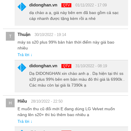
Trên đây là toàn bộ những đánh giá chi tiết về Galaxy S20 Plus
didonghan.vn
01/11/2022 - 17:09
QTV
Xách Tay Hàn Quốc - Flagship 5G đáng sở hữu trong năm 2020.
dạ chào a ạ, giá này bên em đã bao gồm cả sạc
Còn chần chờ gì mà bạn không nhanh tay liên hệ ngay với
cáp nhanh được tặng kèm rồi a nhé
DIDONGHAN theo hotline: 0967.020.020 hoặc truy cập vào
website:
didonghan.vn
để sở hữu ngay chiếc Smartphone này với
mức giá tốt.
Thuận
30/10/2022 - 19:14
T
máy ss s20 plus 99% bản hàn thời điểm này giá bao
nhiêu
Trả lời ↓
didonghan.vn
31/10/2022 - 08:19
QTV
Dạ DIDONGHAN xin chào anh ạ . Dạ hiện tại thì ss
s20 plus 99% bên em bản màu đỏ thì giá là 6990k .
Các màu còn lại giá là 7390k ạ
Hiếu
28/10/2022 - 22:50
H
E muốn thu cũ đổi mới E đang dùng LG Velvet muốn
nâng lên s20+ thì bù thêm bao nhiêu ạ
Trả lời ↓