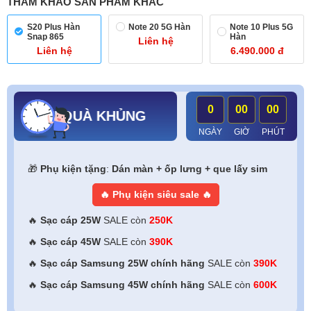
THAM KHẢO SẢN PHẨM KHÁC
S20 Plus Hàn
Note 20 5G Hàn
Note 10 Plus 5G
Snap 865
Hàn
Liên hệ
Liên hệ
6.490.000 đ
0
00
00
ÀN QUÀ KHỦNG
NGÀY
GIỜ
PHÚT
🎁
Phụ kiện tặng
:
Dán màn + ốp lưng + que lấy sim
🔥 Phụ kiện siêu sale 🔥
🔥
Sạc cáp 25W
SALE còn
250K
🔥
Sạc cáp 45W
SALE còn
390K
🔥
Sạc cáp Samsung 25W chính hãng
SALE còn
390K
🔥
Sạc cáp Samsung 45W
chính hãng
SALE còn
600K