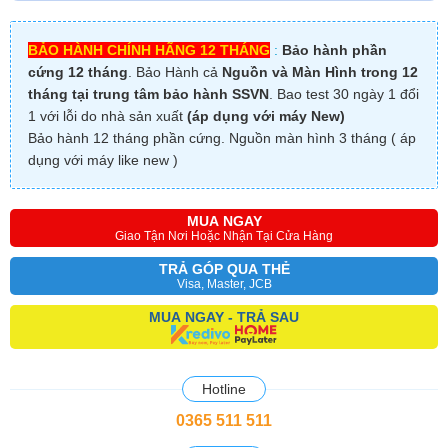
BẢO HÀNH CHÍNH HÃNG 12 THÁNG
:
Bảo hành phần
cứng 12 tháng
. Bảo Hành cả
Nguồn và Màn Hình trong 12
tháng tại trung tâm bảo hành SSVN
. Bao test 30 ngày 1 đổi
1 với lỗi do nhà sản xuất
(áp dụng với máy New)
Bảo hành 12 tháng phần cứng. Nguồn màn hình 3 tháng ( áp
dụng với máy like new )
MUA NGAY
Giao Tận Nơi Hoặc Nhận Tại Cửa Hàng
TRẢ GÓP QUA THẺ
Visa, Master, JCB
MUA NGAY - TRẢ SAU
Hotline
0365 511 511