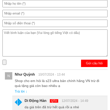
ống kính chính sở hữu độ phân giải lên tới 200 MP. Khả năng chụp
đêm nổi bật cùng các khung hình góc siêu rộng, điều này sẽ giúp
người dùng sở hữu được các bức ảnh cực nghệ và sở hữu tính
đương đại.
Gửi câu hỏi
Như Quỳnh
10/07/2024 - 13:44
N
Shop cho em hỏi là s23 ultra bản chính hãng VN trừ đi
quà tặng giá còn bao nhiêu ạ
Trả lời ↓
Di Động Hàn
12/07/2024 - 14:49
QTV
dạ giá trên đã trừ hết quà rồi a nhé