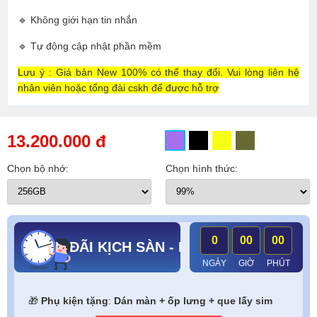
🔹 Không giới hạn tin nhắn
🔹 Tự động cập nhật phần mềm
Lưu ý : Giá bản New 100% có thể thay đổi. Vui lòng liên hệ
nhân viên hoặc tổng đài cskh để được hỗ trợ
13.200.000 đ
Chọn bộ nhớ:
Chọn hình thức:
0
00
00
ƯU ĐÃI KỊCH SÀN - RINH NGÀN QUÀ KHỦ
NGÀY
GIỜ
PHÚT
🎁
Phụ kiện tặng
:
Dán màn + ốp lưng + que lấy sim