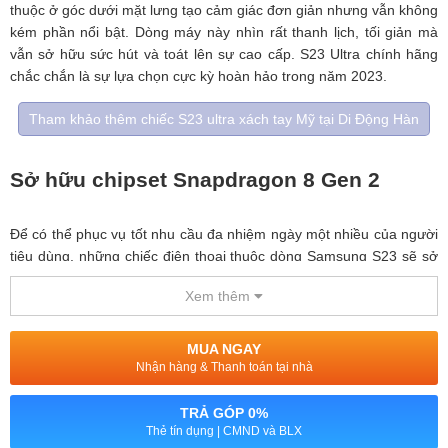
thuộc ở góc dưới mặt lưng tạo cảm giác đơn giản nhưng vẫn không
kém phần nổi bật. Dòng máy này nhìn rất thanh lịch, tối giản mà
vẫn sở hữu sức hút và toát lên sự cao cấp. S23 Ultra chính hãng
chắc chắn là sự lựa chọn cực kỳ hoàn hảo trong năm 2023.
Tham khảo thêm chiếc S23 ultra xách tay Mỹ tại Di Động Hàn
Sở hữu chipset Snapdragon 8 Gen 2
Để có thể phục vụ tốt nhu cầu đa nhiệm ngày một nhiều của người
tiêu dùng, những chiếc điện thoại thuộc dòng Samsung S23 sẽ sở
hữu chipset siêu khủng với khả năng xử lý cực kỳ mạnh mẽ.
Xem thêm
Samsung S23 Ultra chính hãng cũng không nằm ngoài xu thế.
MUA NGAY
Nhận hàng & Thanh toán tại nhà
TRẢ GÓP 0%
Thẻ tín dụng | CMND và BLX