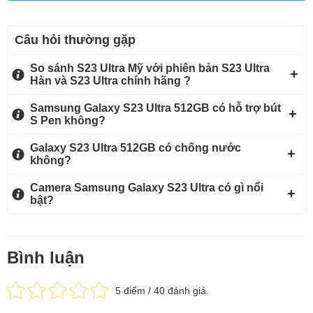
Câu hỏi thường gặp
So sánh S23 Ultra Mỹ với phiên bản S23 Ultra
Hàn và S23 Ultra chính hãng ?
Samsung Galaxy S23 Ultra 512GB có hỗ trợ bút
S Pen không?
Galaxy S23 Ultra 512GB có chống nước
Samsung Galaxy S23 Ultra tích hợp chipset Snapdragon 8 Gen 2
không?
Mobile Platform for Galaxy. Chipset này đem đến khả năng xử lý
Camera Samsung Galaxy S23 Ultra có gì nổi
cực mạnh mẽ, mọi thao tác đặc biệt được chạy nền cùng lúc nhiều
bật?
ứng dụng mà không gây hiện tượng giật lag.
Máy ảnh có độ phân giải khủng lên tới
Bình luận
200MP
5
điểm /
40
đánh giá.
Theo đánh giá về S23 Ultra chính hãng của chúng tôi, thì dòng
máy đã bứt phá toàn bộ giới hạn nhiếp ảnh điện thoại khi tích hợp