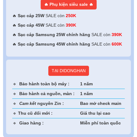
🔥 Phụ kiện siêu sale 🔥
🔥
Sạc cáp 25W
SALE còn
250K
🔥
Sạc cáp 45W
SALE còn
390K
🔥
Sạc cáp Samsung 25W chính hãng
SALE còn
390K
🔥
Sạc cáp Samsung 45W
chính hãng
SALE còn
600K
TẠI DIDONGHAN
🔹
Bảo hành toàn bộ máy :
1 năm
🔹
Bảo hành cả nguồn, màn :
1 năm
🔹
Cam kết
nguyên Zin :
Bao mở check main
🔹
Thu cũ đổi mới :
Giá thu lại cao
🔹
Giao hàng :
Miễn phí toàn quốc