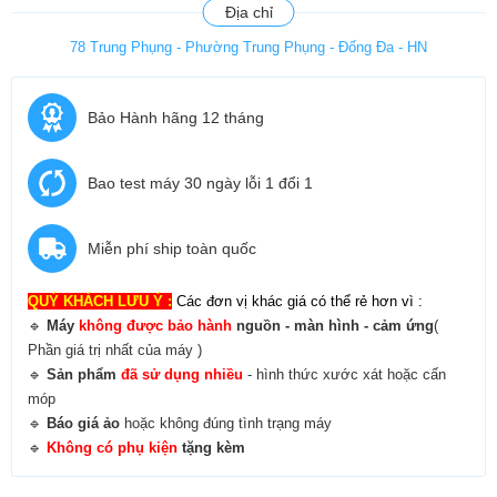
Địa chỉ
78 Trung Phụng - Phường Trung Phụng - Đống Đa - HN
Bảo Hành hãng 12 tháng
Bao test máy 30 ngày lỗi 1 đổi 1
Miễn phí ship toàn quốc
QUÝ KHÁCH LƯU Ý :
Các đơn vị khác giá có thể rẻ hơn vì :
🔹
Máy
không được bảo hành
nguồn - màn hình - cảm ứng
(
Phần giá trị nhất của máy )
🔹
Sản phẩm
đã sử dụng nhiều
- hình thức xước xát hoặc cấn
móp
🔹
B
áo giá ảo
hoặc không đúng tình trạng máy
🔹
Không có phụ kiện
tặng kèm