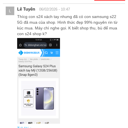
tạo nên một không gian hiển thị rộng lớn.
Lê Tuyên
06/02/2026 - 10:47
L
Thícg con s24 xách tay nhưng đã có con samsung s22
5G đã mua của shop. Hình thức đẹp 99% nguyên rin từ
kúc mua. Máy chì nghe gọi. K biết shop thu, bù để mua
con s24 shop k?