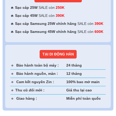
🔥
Sạc cáp 25W
SALE còn
250K
🔥
Sạc cáp 45W
SALE còn
390K
🔥
Sạc cáp Samsung 25W chính hãng
SALE còn
390K
🔥
Sạc cáp Samsung 45W
chính hãng
SALE còn
600K
TẠI DI ĐỘNG HÀN
🔹
Bảo hành toàn bộ máy :
24 tháng
🔹
Bảo hành nguồn, màn :
12 tháng
🔹
Cam kết nguyên Zin :
100% bao mở main
🔹
Thu cũ đổi mới :
Giá thu lại cao
🔹
Giao hàng :
Miễn phí toàn quốc