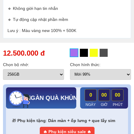
🔹 Không giới hạn tin nhắn
🔹 Tự động cập nhật phần mềm
Lưu ý : Màu vàng new 100% + 500K
12.500.000 đ
Chọn bộ nhớ:
Chọn hình thức:
0
00
00
- RINH NGÀN QUÀ KHỦNG
NGÀY
GIỜ
PHÚT
🎁
Phụ kiện tặng
:
Dán màn + ốp lưng + que lấy sim
🔥 Phụ kiện siêu sale 🔥