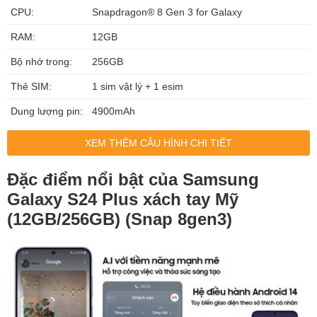
CPU:
Snapdragon® 8 Gen 3 for Galaxy
RAM:
12GB
Bộ nhớ trong:
256GB
Thẻ SIM:
1 sim vật lý + 1 esim
Dung lượng pin:
4900mAh
XEM THÊM CẤU HÌNH CHI TIẾT
Đặc điểm nổi bật của Samsung
Galaxy S24 Plus xách tay Mỹ
(12GB/256GB) (Snap 8gen3)