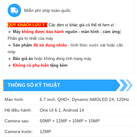
Miễn phí ship toàn quốc
QUÝ KHÁCH LƯU Ý :
Các đơn vị khác giá có thể rẻ hơn vì :
🔹
Máy
không được bảo hành
nguồn - màn hình - cảm ứng
(
Phần giá trị nhất của máy
🔹
Sản phẩm
đã sử dụng nhiều
- hình thức xước xát hoặc cấn
móp
🔹
B
áo giá ảo
hoặc không đúng tình trạng máy
🔹
Không có phụ kiện
tặng kèm
THÔNG SỐ KỸ THUẬT
Màn hình:
6.7 inch, QHD+, Dynamic AMOLED 2X, 120Hz
Hệ điều hành:
One UI 6.1, Android 14
Camera sau:
50MP + 12MP + 10MP + 10MP
Camera trước:
12MP