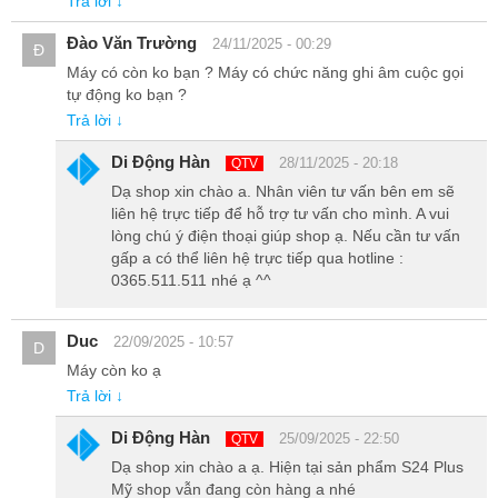
Trả lời ↓
Đào Văn Trường
Camera trước kiểu đục lỗ, được đặt ở góc phải trên của màn
24/11/2025 - 00:29
Đ
hình, có kích thước nhỏ gọn và ít chiếm diện tích màn hình.
Máy có còn ko bạn ? Máy có chức năng ghi âm cuộc gọi
Cảm biến vân tay siêu âm, được tích hợp dưới màn hình,
tự động ko bạn ?
cho phép mở khóa điện thoại nhanh chóng và an toàn.
Trả lời ↓
Loa stereo, được đặt ở cạnh trên và cạnh dưới của điện
Di Động Hàn
28/11/2025 - 20:18
QTV
thoại, cho phép phát ra âm thanh to rõ và sống động.
Dạ shop xin chào a. Nhân viên tư vấn bên em sẽ
liên hệ trực tiếp để hỗ trợ tư vấn cho mình. A vui
Samsung Galaxy S24 Plus xách tay Mỹ có nhiều phiên
lòng chú ý điện thoại giúp shop ạ. Nếu cần tư vấn
bản màu sắc, phù hợp với nhiều phong cách và sở thích
gấp a có thể liên hệ trực tiếp qua hotline :
của người dùng. Bao gồm:
0365.511.511 nhé ạ ^^
Đen Onyx:
Màu sắc cơ bản và truyền thống, mang lại cảm
Duc
22/09/2025 - 10:57
D
giác sang trọng và lịch lãm, phù hợp với những người thích
Máy còn ko ạ
sự đơn giản và tinh tế.
Trả lời ↓
Xám Marble:
Màu sắc hiện đại và trẻ trung, mang lại cảm
giác năng động và cá tính, phù hợp với những người thích
Di Động Hàn
25/09/2025 - 22:50
QTV
sự mới mẻ và khác biệt.
Dạ shop xin chào a ạ. Hiện tại sản phẩm S24 Plus
Vàng Amber:
Màu sắc nổi bật và ấn tượng, mang lại cảm
Mỹ shop vẫn đang còn hàng a nhé