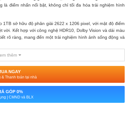
 là điểm nhấn nổi bật, không chỉ tối đa hóa trải nghiệm hình
1TB sở hữu độ phân giải 2622 x 1206 pixel, với mật độ điểm
ệt vời. Kết hợp với công nghệ HDR10, Dolby Vision và dải màu
tiết rõ ràng, mang đến một trải nghiệm hình ảnh sống động và
em thêm
vượt trội so với các thế hệ trước, giúp hiển thị rõ nét dưới ánh
chỉ còn 1 nit bảo vệ mắt khi sử dụng ban đêm. Tính năng này
ời dùng, đặc biệt vào buổi tối.
MUA NGAY
& Thanh toán tại nhà
cho phép bạn xem các thông tin quan trọng mà không cần mở
iện lợi. Tính năng ProMotion 120Hz mang đến tần số quét linh
RẢ GÓP 0%
iệm pin.
dụng | CMND và BLX
ực đỉnh với chip A18 Pro
ệ thứ hai, mang lại hiệu suất vượt trội so với các thế hệ trước.
0% so với A17 Pro, giúp xử lý mượt mà các tác vụ như chơi