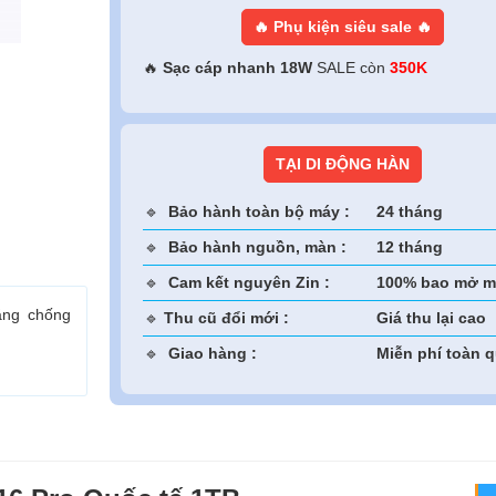
🔥 Phụ kiện siêu sale 🔥
🔥
Sạc cáp nhanh 18W
SALE còn
350K
TẠI DI ĐỘNG HÀN
🔹
Bảo hành toàn bộ máy :
24 tháng
🔹
Bảo hành nguồn, màn :
12 tháng
🔹
Cam kết nguyên Zin :
100% bao mở m
ăng chống
🔹
Thu cũ đổi mới :
Giá thu lại cao
🔹
Giao hàng :
Miễn phí toàn 