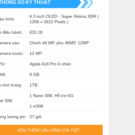
THÔNG SỐ KỸ THUẬT
6.3 inch OLED - Super Retina XDR (
àn hình:
1206 x 2622 Pixels )
 điều hành:
iOS 18
amera sau:
Chính 48 MP, phụ 48MP, 12MP
amera trước:
12 MP
PU:
Apple A18 Pro 6 nhân
AM:
8 GB
 nhớ trong:
1TB
1 Nano SIM, Hỗ trợ 5G
hẻ SIM:
1 eSIM
ng lượng pin:
27 giờ
XEM THÊM CẤU HÌNH CHI TIẾT