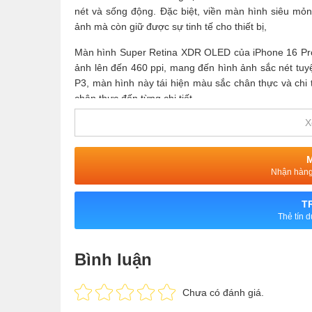
nét và sống động. Đặc biệt, viền màn hình siêu mỏng
ảnh mà còn giữ được sự tinh tế cho thiết bị,
Màn hình Super Retina XDR OLED của iPhone 16 Pro 
ảnh lên đến 460 ppi, mang đến hình ảnh sắc nét tuy
P3, màn hình này tái hiện màu sắc chân thực và chi 
chân thực đến từng chi tiết.
X
Màn hình iPhone 16 Pro đạt độ sáng tối đa 2000 nits, 
sáng mạnh. Ngoài ra, khả năng giảm độ sáng xuống 
không có trên iPhone 15 Pro, nâng cao trải nghiệm ngư
Nhận hàng 
Công nghệ Always-On Display trên iPhone 16 Pro 
màn hình, tiết kiệm năng lượng mà vẫn giữ được sự t
T
hoạt từ 1Hz đến 120Hz, giúp tối ưu hiệu suất và tiết k
Thẻ tín 
4. Hiệu năng iPhone 16 Pro 1TB c
Bình luận
Chip A18 Pro, được sản xuất trên tiến trình 3nm thế h
Chưa có đánh giá.
CPU của A18 Pro mạnh hơn 15% và GPU nhanh hơn 2