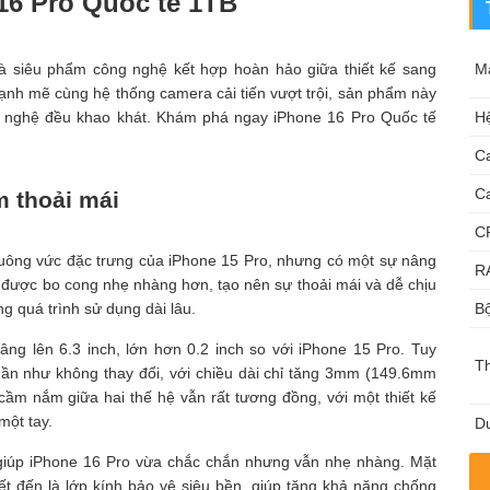
16 Pro Quốc tế 1TB
à siêu phẩm công nghệ kết hợp hoàn hảo giữa thiết kế sang
M
mạnh mẽ cùng hệ thống camera cải tiến vượt trội, sản phẩm này
g nghệ đều khao khát. Khám phá ngay iPhone 16 Pro Quốc tế
Hệ
C
C
m thoải mái
C
 vuông vức đặc trưng của iPhone 15 Pro, nhưng có một sự nâng
R
được bo cong nhẹ nhàng hơn, tạo nên sự thoải mái và dễ chịu
g quá trình sử dụng dài lâu.
Bộ
ng lên 6.3 inch, lớn hơn 0.2 inch so với iPhone 15 Pro. Tuy
T
gần như không thay đổi, với chiều dài chỉ tăng 3mm (149.6mm
ầm nắm giữa hai thế hệ vẫn rất tương đồng, với một thiết kế
một tay.
Du
tế, giúp iPhone 16 Pro vừa chắc chắn nhưng vẫn nhẹ nhàng. Mặt
t đến là lớp kính bảo vệ siêu bền, giúp tăng khả năng chống