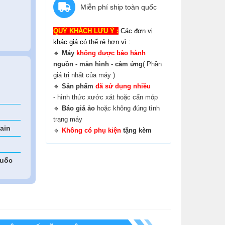
Miễn phí ship toàn quốc
QUÝ KHÁCH LƯU Ý :
Các đơn vị
khác giá có thể rẻ hơn vì :
🔹
Máy
không được bảo hành
nguồn - màn hình - cảm ứng
( Phần
giá trị nhất của máy )
🔹
Sản phẩm
đã sử dụng nhiều
- hình thức xước xát hoặc cấn móp
🔹
B
áo giá ảo
hoặc không đúng tình
trạng máy
ain
🔹
Không có phụ kiện
tặng kèm
quốc