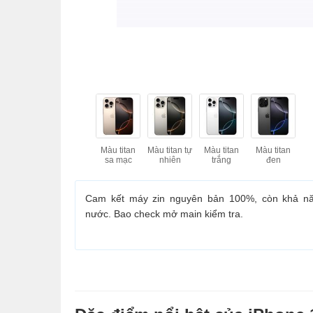
Màu titan
Màu titan tự
Màu titan
Màu titan
sa mạc
nhiên
trắng
đen
Cam kết máy zin nguyên bản 100%, còn khả n
nước. Bao check mở main kiểm tra.