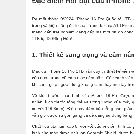
Đặc điểm nổi bật của iPhone 
Ra mắt tháng 9/2024, iPhone 16 Pro Quốc tế 1TB l
trọng và hiệu năng đỉnh cao. Trang bị chip A18 Pro 
mang đến trải nghiệm đẳng cấp mà mọi tín đồ côn
1TB tại Di Động Hàn!
1. Thiết kế sang trọng và cầm nắ
Mặc dù iPhone 16 Pro 1TB vẫn duy trì thiết kế viền
cấp quan trọng về cảm giác cầm nắm. Các cạnh viền 
khi cầm, giúp người dùng không cảm thấy mỏi tay tron
Về kích thước, màn hình của iPhone 16 Pro được nâ
nhiên, kích thước tổng thể và trọng lượng của máy 
so với 146.6mm). Điều này đảm bảo rằng cảm giác c
vẫn giữ được sự gọn gàng và dễ dàng sử dụng bằng 
Chất liệu titanium cấp 5, với kết cấu vi điểm tinh 
kính của máy được phủ lớp Ceramic Shield, được biế