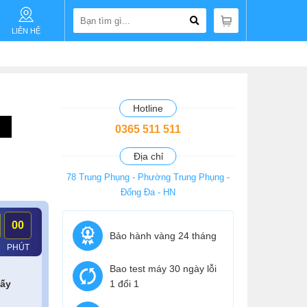
LIÊN HỆ
Hotline
0365 511 511
Địa chỉ
78 Trung Phụng - Phường Trung Phụng -
Đống Đa - HN
00
Bảo hành vàng 24 tháng
PHÚT
Bao test máy 30 ngày lỗi
lấy
1 đổi 1