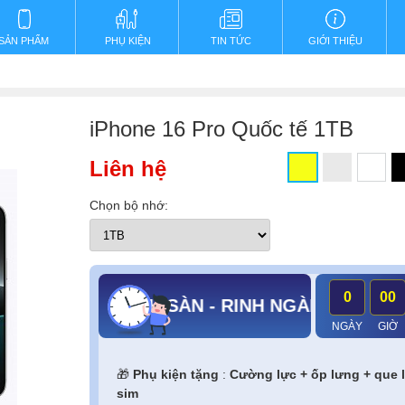
SẢN PHẨM
PHỤ KIỆN
TIN TỨC
GIỚI THIỆU
iPhone 16 Pro Quốc tế 1TB
Liên hệ
Chọn bộ nhớ:
0
00
ƯU ĐÃI KỊCH SÀN - RINH NGÀN QUÀ KHỦNG
NGÀY
GIỜ
🎁
Phụ kiện tặng
:
Cường lực + ốp lưng + que 
sim